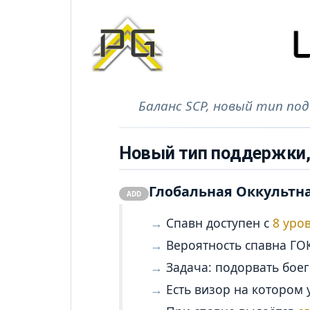
Баланс SCP, новый тип под
Новый тип поддержки,
Глобальная Оккультн
ADD
Спавн доступен с
8 уро
Вероятность спавна Г
Задача: подорвать боег
Есть визор на котором