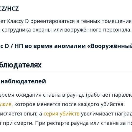
CZ/HCZ
т Классу D ориентироваться в тёмных помещениях
а сотрудника охраны или вооружённого персонала.
сс D / НП во время аномалии «Вооружённы
аблюдателях
 наблюдателей
время ожидания спавна в раунде (работает паралле
ужие
, которое меняется после каждого убийства.
исляется опыт, а
серия убийств
увеличивает наград
 при смерти. При рестарте раунда или спавне за п