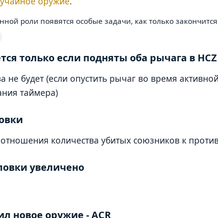
лучайное оружие
.
ной роли появятся особые задачи, как только закончится
тся только если подняты оба рычага в HCZ
 не будет (если опустить рычаг во время активно
ания таймера)
ловки
оотношения количества убитых союзников к проти
ловки увеличено
л новое оружие - ACR