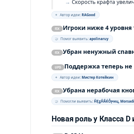
Скорость крафта увели
✦
Автор идеи:
RAGood
Игроки ниже 4 уровня 
FIX
🤝
Помог выявить:
apolinaruy
Убран ненужный спавн
FIX
Поддержка теперь не
UPD
✦
Автор идеи:
Мистер Котейкин
Убрана нерабочая кно
FIX
🤝
Помогли выявить:
ĤẸʓĤÃЌỖϻец, Morsad
Новая роль у Класса D