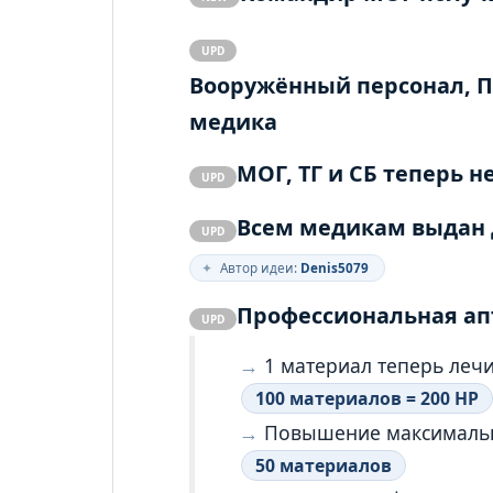
UPD
Вооружённый персонал, ПХ
медика
МОГ, ТГ и СБ теперь н
UPD
Всем медикам выдан
UPD
✦
Автор идеи:
Denis5079
Профессиональная ап
UPD
1 материал теперь леч
100 материалов = 200 HP
Повышение максимальн
50 материалов