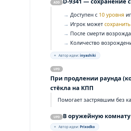
D-9341 — сохранение 
ADD
Доступен с
10 уровня
иг
Игрок может
сохранить
После смерти возрождае
Количество возрожде
✦
Автор идеи:
inyashiki
UPD
При продлении раунда (к
стёкла на КПП
Помогает застрявшим без ка
В оружейную комнату
UPD
✦
Автор идеи:
Prixodko