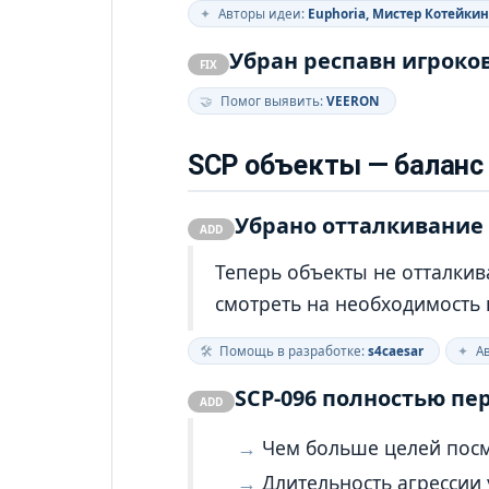
✦
Авторы идеи:
Euphoria, Мистер Котейкин
Убран респавн игроков
FIX
🤝
Помог выявить:
VEERON
SCP объекты — баланс 
Убрано отталкивание
ADD
Теперь объекты не отталкив
смотреть на необходимость 
🛠
Помощь в разработке:
s4caesar
✦
Ав
SCP‑096 полностью пе
ADD
Чем больше целей посмо
Длительность агрессии