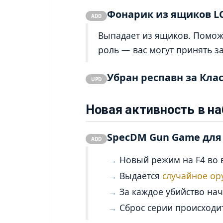
Фонарик из ящиков L
ADD
Выпадает из ящиков. Поможе
роль — вас могут принять з
Убран респавн за Кла
UPD
Новая активность в н
SpecDM Gun Game для
ADD
Новый режим на F4 во 
Выдаётся
случайное ор
За каждое убийство нач
Сброс серии происходит