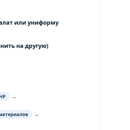
халат или униформу
енить на другую)
→
 HP
→
 материалов