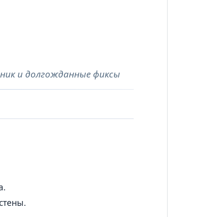
ханик и долгожданные фиксы
и
а.
стены.