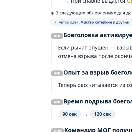
При спавне выдаётся
с
◈ В следующих обновлениях для дан
✦
Автор идеи:
Мистер Котейкин и другие
Боеголовка активируе
UPD
Если рычаг опущен — взрыва
отмена взрыва после оконч
Опыт за взрыв боего
UPD
Теперь рассчитывается из с
Время подрыва боего
UPD
→
90 сек
120 сек
Командир МОГ получи
NEW