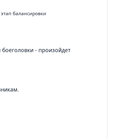
 этап балансировки
й боеголовки - произойдет
вникам.