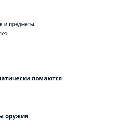
е и предметы.
лся.
оматически ломаются
цы оружия