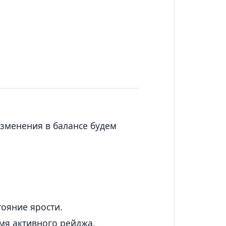
изменения в балансе будем
тояние ярости.
мя активного рейджа.